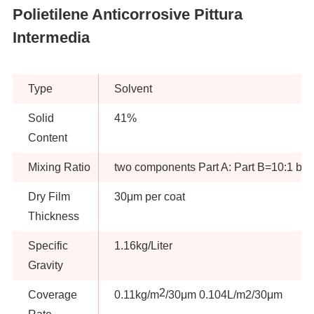
Polietilene Anticorrosive Pittura
Intermedia
Type
Solvent
Solid
41%
Content
Mixing Ratio
two components Part A: Part B=10:1 by 
Dry Film
30μm per coat
Thickness
Specific
1.16kg/Liter
Gravity
2
Coverage
0.11kg/m
/30μm 0.104L/m2/30μm