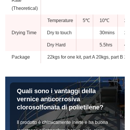
Rate
(Theoretical)
Temperature
5℃
10℃
2
Drying Time
Dry to touch
30mins
20
Dry Hard
5.5hrs
4h
Package
22kgs for one kit, part A 20kgs, part B 2
Quali sono i vantaggi della
vernice anticorrosiva
clorosolfonata di polietilene?
Il prodotto è chimicamente inerte e ha buona