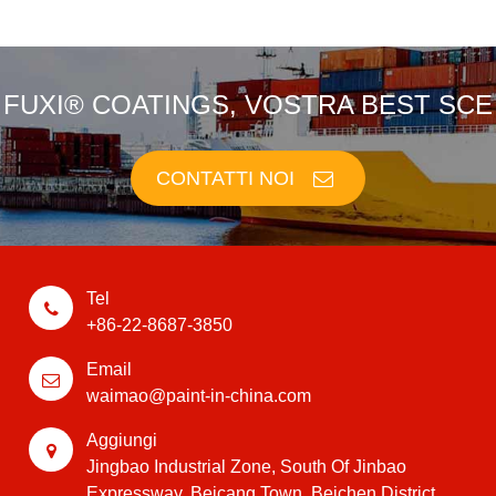
FUXI® COATINGS, VOSTRA BEST SCE
CONTATTI NOI
Tel
+86-22-8687-3850
Email
waimao@paint-in-china.com
Aggiungi
Jingbao Industrial Zone, South Of Jinbao
Expressway, Beicang Town, Beichen District,